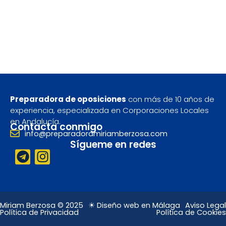
Preparadora de oposiciones
con más de 10 años de
experiencia, especializada en Corporaciones Locales
en Andalucía.
Contacta conmigo
info@preparadoramiriamberzosa.com
Sígueme en redes
T
I
e
n
l
s
e
t
g
a
Miriam Berzosa © 2025
☀ Diseño web en Málaga
Aviso Legal
Política de Privacidad
Política de Cookies
r
g