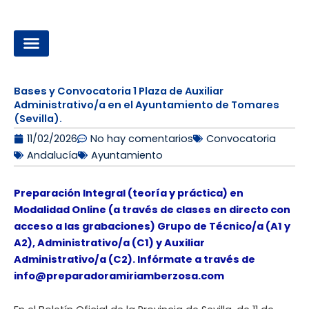
Ir
al
contenido
OPOSICIONES A LA ADMINISTRACIÓN LOCAL
Bases y Convocatoria 1 Plaza de Auxiliar
Administrativo/a en el Ayuntamiento de Tomares
(Sevilla).
11/02/2026
No hay comentarios
Convocatoria
Andalucía
Ayuntamiento
Preparación Integral (teoría y práctica) en
Modalidad Online (a través de clases en directo con
acceso a las grabaciones) Grupo de Técnico/a (A1 y
A2), Administrativo/a (C1) y Auxiliar
Administrativo/a (C2). Infórmate a través de
info@preparadoramiriamberzosa.com